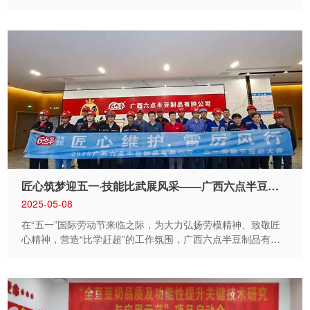
客，奔赴这座美丽的海岛共度欢乐“五一”假期。 在南湾海洋
运动公园，一场别开生面的狂欢正在上演。广西人从小喝到大
的6点半豆奶，带着“浪漫北海岸，涠有6点半”主题活动也来到
了这座美丽的海岛。冰镇豆奶、飞盘游戏 、DIY多巴胺妆造，
为广大游客的海岛之旅增添了无限浪漫与活力。让每一位游客
既能饱览海岛绝美风光，又能畅享广西特色美食与清甜的豆
奶！ 踏入这片区域，仿佛一头扎进了欢快的夏日热浪里。
在碧蓝打卡拍照区，蓝白色调构建出清爽海洋氛围，冲浪板、
椰子树、秋千等装置林立，仿佛能听见海浪喧嚣，海风裹挟着
热情，让八方游客忍不住掏出手机定格此刻的海岛风情。
在飞盘“中豆得豆”区，阵阵欢笑声与飞盘击中的声响交织，欢
笑热浪随着运动激情不断翻涌。 产品展示区宛如蓝色梦幻海
洋，“6点半”元素亮眼，巨大的...
匠心筑梦迎五一·技能比武展风采——广西六点半豆制品有限公司成功举办“五一”劳动节技能比赛
2025-05-08
在“五一”国际劳动节来临之际，为大力弘扬劳模精神、致敬匠
心精神，营造“比学赶超”的工作氛围，广西六点半豆制品有限
公司精心组织开展了“五一”国际劳动节技能比赛，以技为笔，
书写劳动华章。 本次竞赛紧扣生产实际需求，设置氩弧焊接
焊接工艺、离心泵机封更换等4个实操项目，分为设备和生产
两大组，全面检验员工的实战能力。比赛现场，选手们全神贯