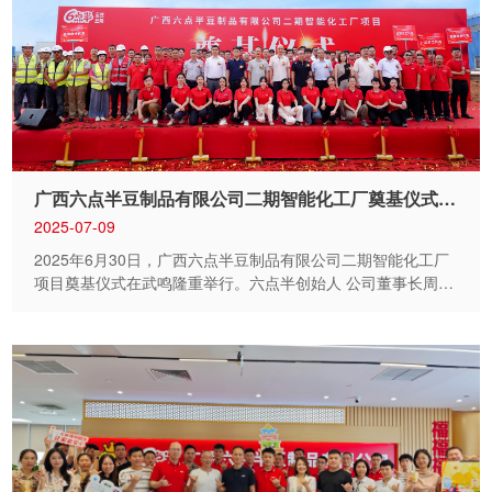
广西六点半豆制品有限公司二期智能化工厂奠基仪式圆满举办
2025-07-09
2025年6月30日，广西六点半豆制品有限公司二期智能化工厂
项目奠基仪式在武鸣隆重举行。六点半创始人 公司董事长周
智、六点半创始人 公司监事莫海军、公司总裁周九平、副总
裁 制造中心总经理廖作福、副总裁 餐饮事业部总经理黄文
祖、副总裁 总裁助理邓云文等领导及合作伙伴与企业员工齐聚
一堂，共同见证这一里程碑时刻。 上午9时，随着主持人王奕
冉的热情开场，奠基仪式正式拉开帷幕。主持人详细介绍了该
项目占地 83 亩，将扩改建年产60万吨规模豆制品智能化工
厂，集高效生产、绿色环保与智能管理于一体。项目建成后，
不仅能提升企业核心竞争力，更将为区域经济高质量发展注入
新动能。 仪式上，公司总裁周九平上台致辞，他表示：历经