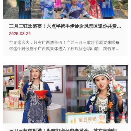
成员出席了会议，共商项目相关事宜。 首先，吴海波教授
对项目任务书进行了深入解读，系统阐述了研究内容、里程碑
节点、研究目标及关键任务。该项目紧抓高附加值全豆豆奶的
广阔市场前景，通过全豆技术的利用、功能性成分的精准强化
三月三狂欢盛宴！六点半携手伊岭岩风景区邀你共赏壮乡风情！
以及生产工艺的创新，聚焦于功能性全豆豆奶的...
2025-03-29
世界这么大，只有广西放长假！广西三月三歌圩节就要来啦每
年这个时候整个广西就集体进入了狂欢状态唱山歌、跳竹竿
舞，吃簸箕长桌宴主打一个撒开了玩！这样的欢快的节日怎么
能不到广西旅游呢？六点半携手伊岭岩风景区为广大游客带来
一场别开生面的民俗文化盛宴！这份游玩攻略请收好！ 三月
三嗨翻壮乡，中豆得豆好运长 活动时间 3月29日—3月31日
9:00-17:30 活动地点 伊岭岩风景区溶洞出口前空地 活动内容
免费试饮：现场品尝6点半豆奶，享受健康美味 抽签活动：试
试你的三月三运气抽中即可赢取6点半周边好礼 套圈游戏：套
中目标6点半豆奶直接带回家 民俗+非遗 欢乐玩不停 活动内
容 民俗歌舞表演，精彩的民俗歌舞表演将为您呈现一场视听
盛宴，让您亲身感受壮族文化的深厚底蕴与独特魅力。 活动时
间 3月30日-31日13:00—14:00 活动地点 伊岭岩景区舞台
武鸣山歌协会歌手即兴表演 表演内容 武鸣山歌协会歌手将带
来即兴表演，一首首悠扬的山歌，诉说着壮族的古老传说，赞
三月三超前剧透！逛吃打卡还能赢黄金，就在南宁朝阳印象城！