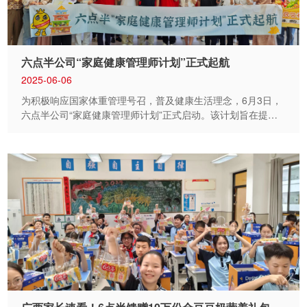
25 年发展，六点半正以智能化升级为契机，迈向新的战略阶
段。"我们要把二期工厂打造成行业标杆，用更高品质的产品回
馈市场。" 上午 9 时 50 分，随着公司创始人、监事莫海军宣
布：“项目开工”，六点半二期智能化工厂正式启动，莫海军与
六点半公司“家庭健康管理师计划”正式起航
制造中心总经理廖作福为雄狮点下 "金睛"，寓意项目前程似
2025-06-06
锦、质...
为积极响应国家体重管理号召，普及健康生活理念，6月3日，
六点半公司“家庭健康管理师计划”正式启动。该计划旨在提升
员工的健康意识，承担自己的健康责任，传播健康认知与方
法，让科学健康理念深入更多家庭。 “一日之计在于晨，一日
之餐在于早”。早餐是开启活力一天的金钥匙。本次启动仪式
以“营养早餐沙龙”作为开端，生动践行“管住嘴迈开腿”的健康原
则。公司董事长、总裁、党支部书记为员工精心定制了营养均
衡的健康早餐。色彩缤纷的蔬菜沙拉、富含营养的奇亚籽全豆
豆浆、无糖健康的面包，搭配鸡蛋、红薯、山药、玉米、纳
豆......这份兼顾美味与营养的优质早餐，不仅唤醒了味蕾，也
为员工的身体注入满满活力。 在享受美味的同时，公司总裁周
九平化身 “健康导师”，为员工们讲解了“彩虹饮食法”的核心要
点。红、橙、黄、绿、紫、白，不同颜色的食材蕴含着不同的
营养成分，遵循 “彩虹饮食法”，就如同为身体打造了一座营养
宝库，有助于为身体构建全面均衡的营养结构。 在中国营养学