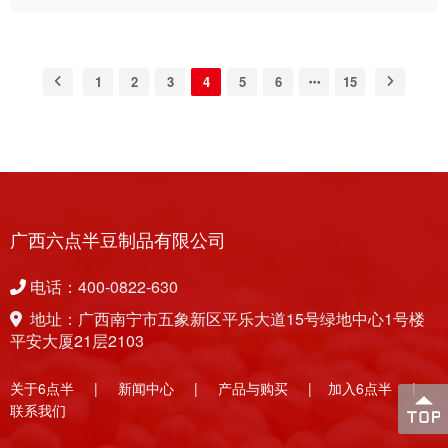
力，树立员工之间积极沟通、相互信任、团结协作的意识。
2025年3月24日，广西六点半豆制品有限公司制造中心开展了
以“凝心聚力促发展·携手同行向未来”为主题的拓展活动。 在
拓展教练的带领下，全体员工通过破冰游戏迅速拉近距离。随
1
2
3
4
5
6
15
机组建的10支战队在队旗绘制、口号设计中碰撞创意，“冲锋
号”“雄鹰队”彰显了团队斗志，“九星连珠队”“晨光6点半队”趣味
十足，彰显企业文化，现场笑声与掌声不断，氛围热烈。 一
系列富有挑战性和趣味性的团队游戏在激情洋溢的气氛中依次
展开。在 “团队战车” 等各项游戏中，各小组队员紧密配合，凭
借出色的沟通和策略规划，迅速完成了任务，充分展现了队友
间团结合作的能力以及携手共进的团队精神。 在激烈的竞技
广西六点半豆制品有限公司
活动间隙，一场别开生面的员工入职周年庆仪式也热烈展开。
公司领导亲自为入职满周年的...
电话：400-0822-630
地址：广西南宁市五象新区平乐大道15号绿地中心1号楼
平安大厦21层2103
关于6点半
|
新闻中心
|
产品与购买
|
加入6点半
|
联系我们