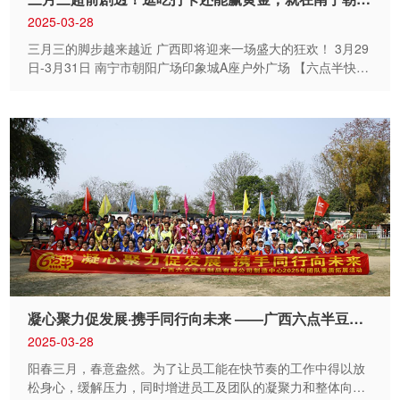
美着壮乡的美丽山水。 表...
2025-03-28
三月三的脚步越来越近 广西即将迎来一场盛大的狂欢！ 3月29
日-3月31日 南宁市朝阳广场印象城A座户外广场 【六点半快闪
展位】 陪伴广西人20多年的老品牌六点半 为大家精心准备了
一场 壮乡仪式感满满的线下体验活动 趣味活动+广西限定周边
逛吃打卡还能赢黄金 让你“一步到味，邕有快乐” “广西十八
怪”欢迎你来猜 一提起广西，大家通常就会想到桂林山水、龙
脊梯田、德天瀑布等风景名胜，然而广西还有许多鲜为人知的
冷知识，比如神秘的“广西有十八怪”。每一怪都对应着广西的
一处独特景点，像 “绣球最大马最矮”，说的就是广西靖西旧州
那大如车轮的绣球以及德保小巧玲珑的矮马；“稻谷种到云天
外”，描绘的是龙胜龙脊梯田，沿着高耸山峰层层铺展，仿佛延
伸至天际的壮丽景象。这“十八怪”你又知道其中的哪一怪呢？
三月三期间，欢迎大家前往六点半快闪展位，积极参与 “广西
十八怪” 欢迎你来猜有奖问答活动，答对问题就能将六点半的
精美周边收入囊中！ 朋友圈打...
凝心聚力促发展·携手同行向未来 ——广西六点半豆制品有限公司主题团建活动圆满举行
2025-03-28
阳春三月，春意盎然。为了让员工能在快节奏的工作中得以放
松身心，缓解压力，同时增进员工及团队的凝聚力和整体向心