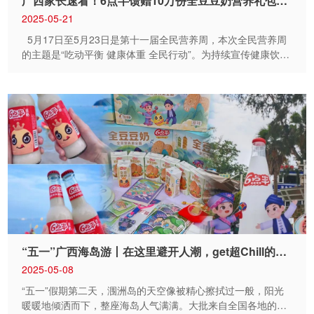
广西家长速看！6点半馈赠10万份全豆豆奶营养礼包，今日开启申领通道
会的...
2025-05-21
5月17日至5月23日是第十一届全民营养周，本次全民营养周
的主题是“吃动平衡 健康体重 全民行动”。为持续宣传健康饮
食，“增豆、加奶、减油”合理膳食理念，支持各级各类学校积
极创建“营养与健康学校”，保障学生身心健康成长，在六一儿
童节来临之际，六点半面向广西区域内，3-15岁中小学生，免
费赠送全豆豆奶营养礼包。 1.活动时间 活动报名时间：5月
16日-5月26日 活动开展时间：5月29日-6月1日 2.活动对象 广
西区域内，3-15岁中小学生 包括但不限于全日制中小学校、幼
儿园、托管班、青少年课外兴趣培训机构 3.活动内容 活动一
赠送6点半全豆豆奶营养礼包 在"六一"儿童节校园活动中，家
长或老师以公益宣传的名义向六点半报名，为孩子所在班级的
同学和任课老师，每人赠送一套6点半全豆豆奶营养礼包。
（举例 5月29日南宁**小学三年级三班举办六一节庆祝班会，
小明的爸爸以公益宣传的名义向六点半报名，为小明班级60位
同学赠送6点半全豆豆奶营养礼包，营造欢度六一儿童节的仪
“五一”广西海岛游丨在这里避开人潮，get超Chill的度假感！
式感。） 6点半全豆豆奶营养礼包含： 2盒2.0全...
2025-05-08
“五一”假期第二天，涠洲岛的天空像被精心擦拭过一般，阳光
暖暖地倾洒而下，整座海岛人气满满。大批来自全国各地的游