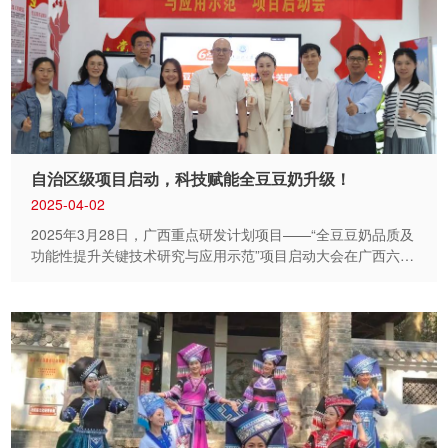
注，稳健操作，火花飞溅中，焊接人员精准把控每一条焊缝；
更换机封环节，生产机手沉着判断，快速定位，精准拆装，展
现一流工艺技术。 此次比赛的技能实操项目，全方位展现设备
与生产技术人员的专业素养与匠心精神，充分展示了各自在专
业岗位的精湛技艺。 经过激烈角逐，比赛最终评选出设备部
和生产部的一、二、三等奖以及优秀奖，设备维护人员还别出
心裁的将自己的比赛作品拼凑成代表公司名字的数字字样，展
现自己专业技能的同时也代表着对公司的美好祝愿。 此次技
能大赛既是对一线生产、设备维护人员专业能力的一次全面检
自治区级项目启动，科技赋能全豆豆奶升级！
阅，也是贯彻六点...
2025-04-02
2025年3月28日，广西重点研发计划项目——“全豆豆奶品质及
功能性提升关键技术研究与应用示范”项目启动大会在广西六点
半豆制品有限公司总部召开。广西重点研发计划项目旨在通过
财政专项资金支持，聚焦产业需求，突破关键技术瓶颈，推动
产学研协同创新，促进产业升级，助力广西实现高质量发
展。“全豆豆奶品质及功能性提升关键技术研究与应用示范”项
目的正式启动，标志着公司以科技创新为引擎、推动产业升级
的战略迈入了全新的阶段。 六点半公司总裁周九平、副总裁兼
总裁助理邓云文、北部湾大学教授吴海波、广西臻业诚产业高
质量发展研究院常务副院长韦尚江、工程师冯仕江和六点半公
司研发部经理卢莉、财务部经理孙梓航以及项目组的其他核心