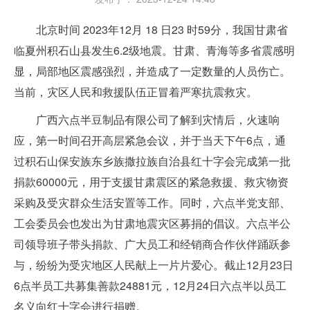
北京时间 2023年12月 18 日23 时59分，我国甘肃省
临夏州积石山县发生6.2级地震。甘肃、青海等多省震感明
显，局部地区震感强烈，并造成了一定数量的人员伤亡。
当前，灾区人民和救援队伍正冒着严寒抗震救灾。
广西六点半豆制品有限公司了解到灾情后，火速响
应，第一时间召开高层紧急会议，并于当天下午6点，通
过积石山保安族东乡族撒拉族自治县红十字会完成第一批
捐款60000元，用于支援甘肃震区的紧急救援、救灾物资
采购及受灾群众生活安置等工作。同时，六点半党支部、
工会委员会也发出为甘肃地震灾区募捐的倡议。六点半公
司领导班子带头捐款、广大员工和经销商合作伙伴踊跃参
与，纷纷为受灾地区人民献上一片片爱心。截止12月23日
6点半员工共募集善款24881元，12月24日六点半以员工
名义向红十字会进行捐赠。