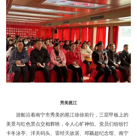
秀美邕江
游船沿着南宁市秀美的邕江徐徐前行，三层甲板上的
美景与红色景点交相辉映，令人心旷神怡。党员们纷纷打
卡冬泳亭、洋关码头、雷经天故居、邓颖超纪念馆、南宁